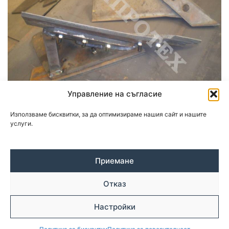
Управление на съгласие
Използваме бисквитки, за да оптимизираме нашия сайт и нашите
услуги.
Приемане
Отказ
© Copyright 2026 | inproteh.com
Политика за поверителност
Настройки
Изработка на уеб сайт
–
WebsiteBuilderBG