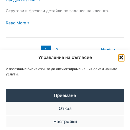
Стругови и фрезови детайли по задание на клиента.
Read More »
1
2
Next
→
Управление на съгласие
Използваме бисквитки, за да оптимизираме нашия сайт и нашите
услуги.
Приемане
Отказ
© Copyright 2026 | inproteh.com
Политика за поверителност
Настройки
Изработка на уеб сайт
–
WebsiteBuilderBG