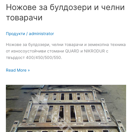
Ножове за булдозери и челни
товарачи
Продукти
/
administrator
Ножове за булдозери, челни товарачи и земекопна техника
от износоустойчиви стомани QUARD и NIKRODUR с
твърдост 400/450/500/550.
Read More »
Скари
за
вибрационни
сита