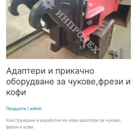
прикачно
оборудване
за
чукове,фрези
и
кофи
Адаптери и прикачно
оборудване за чукове,фрези и
кофи
Продукти
/
admin
Конструиране и изработка на нови адаптери за чукове,
фрези и кофи.