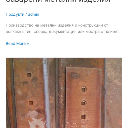
Продукти
/
admin
Производство на метални изделия и конструкции от
всякакъв тип, според документация или мостра от клиент.
Read More »
Ножове
за
булдозери
и
челни
товарачи