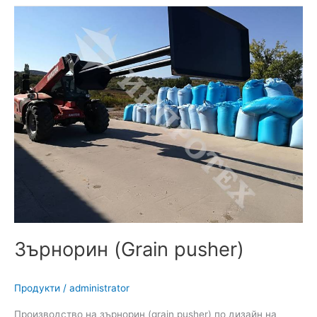
Зърнорин
(Grain
pusher)
Зърнорин (Grain pusher)
Продукти
/
administrator
Производство на зърнорин (grain pusher) по дизайн на