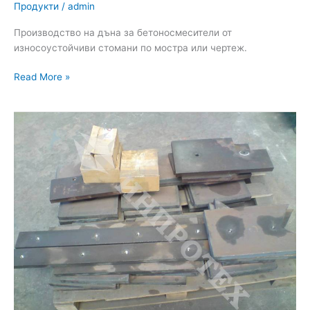
Продукти
/
admin
Производство на дъна за бетоносмесители от
износоустойчиви стомани по мостра или чертеж.
Read More »
Облицовки,
протектори
и
отбойни
плочи
за
трошачки